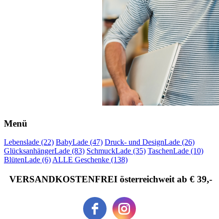
Menü
Lebenslade (22)
BabyLade (47)
Druck- und DesignLade (26)
GlücksanhängerLade (83)
SchmuckLade (35)
TaschenLade (10)
BlütenLade (6)
ALLE Geschenke (138)
VERSANDKOSTENFREI österreichweit ab € 39,-