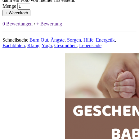
dann ein Foto von meiner Iris erstellt.
Menge
+ Warenkorb
0 Bewertungen
/
+ Bewertung
Schnellsuche
Burn Out
,
Ängste
,
Sorgen
,
Hilfe
,
Energetik
,
Bachblüten
,
Klang
,
Yoga
,
Gesundheit
,
Lebenslade