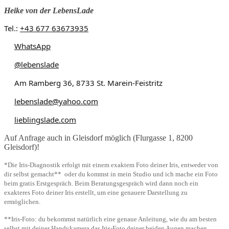
Heike von der LebensLade
Tel.:
+43 677 63673935
WhatsApp
@lebenslade
Am Ramberg 36, 8733 St. Marein-Feistritz
lebenslade@yahoo.com
lieblingslade.com
Auf Anfrage auch in Gleisdorf möglich (Flurgasse 1, 8200
Gleisdorf)!
*Die Iris-Diagnostik erfolgt mit einem exaktem Foto deiner Iris, entweder von
dir selbst gemacht** oder du kommst in mein Studio und ich mache ein Foto
beim gratis Erstgespräch. Beim Beratungsgespräch wird dann noch ein
exakteres Foto deiner Iris erstellt, um eine genauere Darstellung zu
ermöglichen.
**Iris-Foto: du bekommst natürlich eine genaue Anleitung, wie du am besten
selbst mit deiner Handykamera das Iris-Foto deiner beiden Augen machen