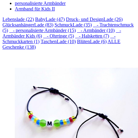
personalisierte Armbänder
Armband für Kids II
Lebenslade (22)
BabyLade (47)
Druck- und DesignLade (26)
GlücksanhängerLade (83)
SchmuckLade (35)
- Trachtenschmuck
(5)
- personalisierte Armbänder (15)
- Armbänder (10)
-
Armbänder Kids (6)
- Ohrringe (5)
- Halsketten (7)
-
Schmuckkarten (1)
TaschenLade (10)
BlütenLade (6)
ALLE
Geschenke (138)