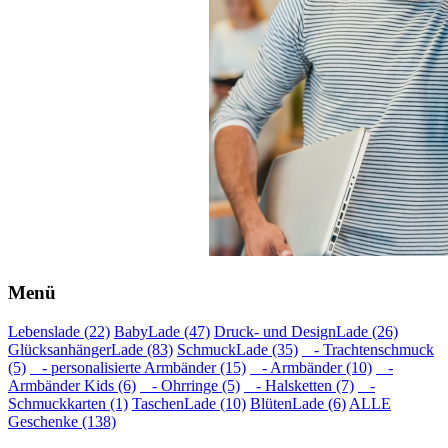
Menü
Lebenslade (22)
BabyLade (47)
Druck- und DesignLade (26)
GlücksanhängerLade (83)
SchmuckLade (35)
- Trachtenschmuck
(5)
- personalisierte Armbänder (15)
- Armbänder (10)
-
Armbänder Kids (6)
- Ohrringe (5)
- Halsketten (7)
-
Schmuckkarten (1)
TaschenLade (10)
BlütenLade (6)
ALLE
Geschenke (138)