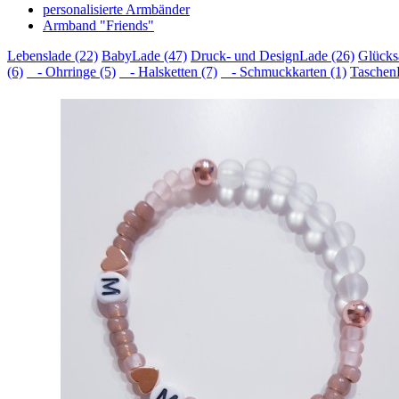
personalisierte Armbänder
Armband "Friends"
Lebenslade (22)
BabyLade (47)
Druck- und DesignLade (26)
Glücks
(6)
- Ohrringe (5)
- Halsketten (7)
- Schmuckkarten (1)
Taschen