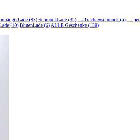
anhängerLade (83)
SchmuckLade (35)
- Trachtenschmuck (5)
- pers
Lade (10)
BlütenLade (6)
ALLE Geschenke (138)