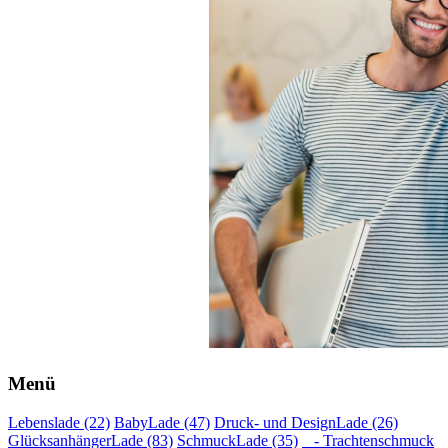
Menü
Lebenslade (22)
BabyLade (47)
Druck- und DesignLade (26)
GlücksanhängerLade (83)
SchmuckLade (35)
- Trachtenschmuck