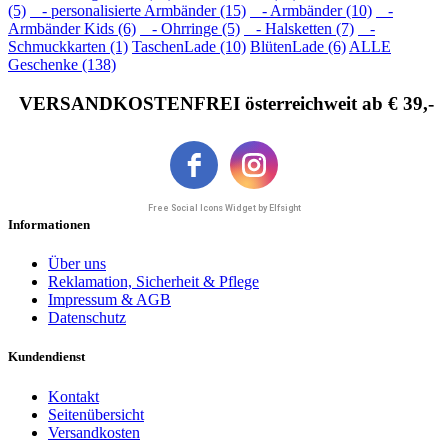
(5)
- personalisierte Armbänder (15)
- Armbänder (10)
-
Armbänder Kids (6)
- Ohrringe (5)
- Halsketten (7)
-
Schmuckkarten (1)
TaschenLade (10)
BlütenLade (6)
ALLE
Geschenke (138)
VERSANDKOSTENFREI österreichweit ab € 39,-
Free Social Icons Widget by Elfsight
Informationen
Über uns
Reklamation, Sicherheit & Pflege
Impressum & AGB
Datenschutz
Kundendienst
Kontakt
Seitenübersicht
Versandkosten